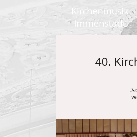
Kirchenmusik
Immenstadt
40. Kir
Das
ve