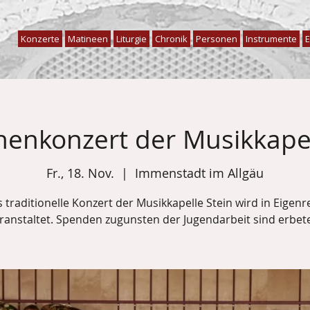
Konzerte
Matineen
Liturgie
Chronik
Personen
Instrumente
E
chenkonzert der Musikkapel
Fr., 18. Nov.
  |  
Immenstadt im Allgäu
 traditionelle Konzert der Musikkapelle Stein wird in Eigenr
ranstaltet. Spenden zugunsten der Jugendarbeit sind erbet