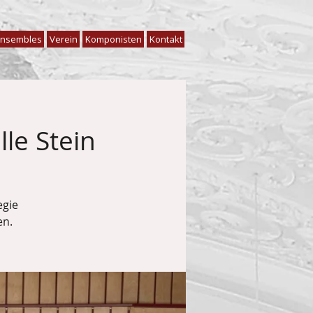
nsembles
Verein
Komponisten
Kontakt
le Stein
egie
en.