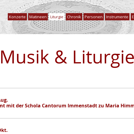
Konzerte
Matineen
Liturgie
Chronik
Personen
Instrumente
E
Musik & Liturgi
Aug.
mt mit der Schola Cantorum Immenstadt zu Maria Himm
Okt.