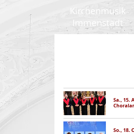
Kirchenmusik
Immenstadt
Sa., 15. 
Chorala
So., 18. 